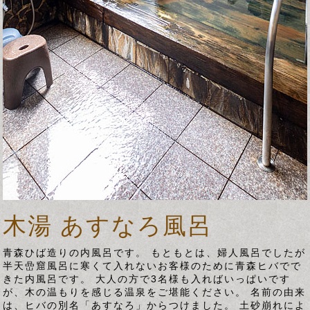
木湯 あすなろ風呂
青森ひば造りの内風呂です。 もともとは、婦人風呂でしたが
半天嵒窟風呂に寒くて入れないお客様のために青森ヒバでで
きた内風呂です。 大人の方で3名様も入ればいっぱいです
が、木の温もりを感じる温泉をご堪能ください。 名前の由来
は、ヒバの別名「あすなろ」からつけました。 土砂崩れによ