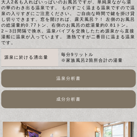
大人2名も入ればいっぱいのお風呂ですが、単純泉ながら湯
の華のわき出る温泉です。 ものすごく温まる温泉ですので温
泉の入りすぎにご注意ください。 ご自由な時間で鍵を掛け貸
し切りできます。窓を開ければ、露天風呂？！ 左側のお風呂
の総湯量約0.77トン、右側のお風呂の総湯量約0.81トン。
2～3日間隔で換水。温泉パイプを交換したため源泉から直接
湯船に温泉が入っています。 激熱ですが二番目に温まる温泉
です。
毎分9リットル
源泉に於ける湧出量
※家族風呂2箇所合計の湯量
温泉分析書
成分分析書