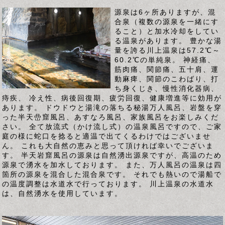
源泉は6ヶ所ありますが、混
合泉（複数の源泉を一緒にす
ること）と加水冷却をしてい
る温泉があります。 豊かな湯
量を誇る川上温泉は57.2℃～
60.2℃の単純泉。 神経痛、
筋肉痛、関節痛、五十肩、運
動麻痺、関節のこわばり、打
ち身くじき、慢性消化器病、
痔疾、 冷え性、病後回復期、疲労回復、健康増進等に効用が
あります。 ドウドウと湯滝の落ちる秘湯万人風呂、岩盤を穿
った半天嵒窟風呂、あすなろ風呂、家族風呂をお楽しみくだ
さい。 全て放流式（かけ流し式）の温泉風呂ですので、ご家
庭の様に蛇口を捻ると適温で出てくるわけではございませ
ん。 これも大自然の恵みと思って頂ければ幸いでございま
す。 半天岩窟風呂の源泉は自然湧出源泉ですが、高温のため
源泉で湧水を加水しております。 また、万人風呂の温泉は四
箇所の源泉を混合した混合泉です。 それでも熱いので湯船で
の温度調整は水道水で行っております。 川上温泉の水道水
は、自然湧水を使用しています。