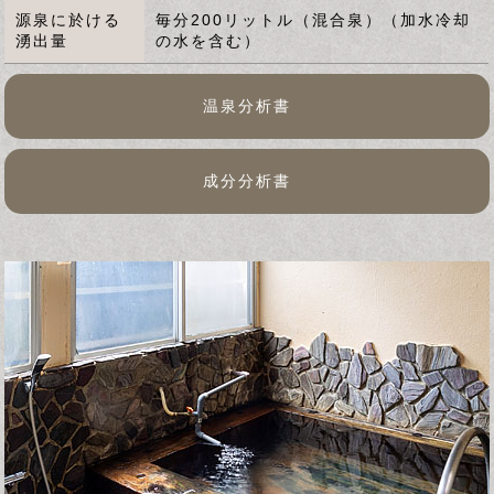
源泉に於ける
毎分200リットル（混合泉）（加水冷却
湧出量
の水を含む）
温泉分析書
成分分析書