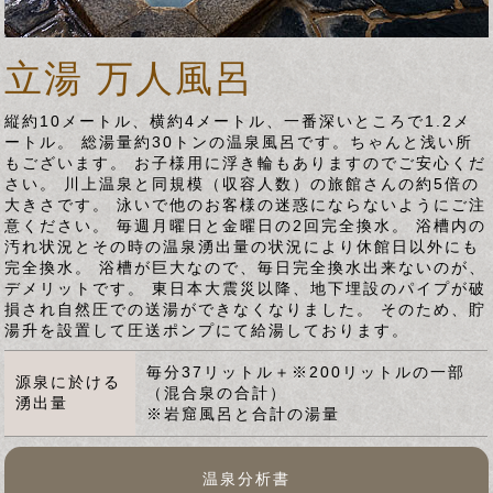
立湯 万人風呂
縦約10メートル、横約4メートル、一番深いところで1.2メ
ートル。 総湯量約30トンの温泉風呂です。ちゃんと浅い所
もございます。 お子様用に浮き輪もありますのでご安心くだ
さい。 川上温泉と同規模（収容人数）の旅館さんの約5倍の
大きさです。 泳いで他のお客様の迷惑にならないようにご注
意ください。 毎週月曜日と金曜日の2回完全換水。 浴槽内の
汚れ状況とその時の温泉湧出量の状況により休館日以外にも
完全換水。 浴槽が巨大なので、毎日完全換水出来ないのが、
デメリットです。 東日本大震災以降、地下埋設のパイプが破
損され自然圧での送湯ができなくなりました。 そのため、貯
湯升を設置して圧送ポンプにて給湯しております。
毎分37リットル＋※200リットルの一部
源泉に於ける
（混合泉の合計）
湧出量
※岩窟風呂と合計の湯量
温泉分析書