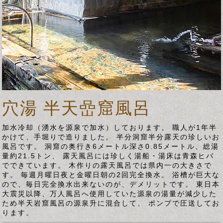
穴湯 半天嵒窟風呂
加水冷却（湧水を源泉で加水）しております。 職人が1年半
かけて、手堀りで造りました。 半分洞窟半分露天の珍しいお
風呂です。 洞窟の奥行き6メートル深さ0.85メートル、総湯
量約21.5トン、 露天風呂には珍しく湯船・湯床は青森ヒバ
でできています。 木作りの露天風呂では県内一の大きさで
す。 毎週月曜日夜と金曜日朝の2回完全換水。 浴槽が巨大な
ので、毎日完全換水出来ないのが、デメリットです。 東日本
大震災以降、万人風呂へ使用していた源泉の湯量が減少した
ため半天岩窟風呂の源泉升に混合して、 ポンプで圧送してお
ります。