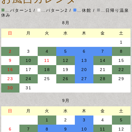
■
■
■
■
…パターン1 /
…パターン2 /
…休館 /
…日帰り温泉
休み
8月
日
月
火
水
木
金
土
1
2
3
4
5
6
7
8
9
10
11
12
13
14
15
16
17
18
19
20
21
22
23
24
25
26
27
28
29
30
31
9月
日
月
火
水
木
金
土
1
2
3
4
5
6
7
8
9
10
11
12