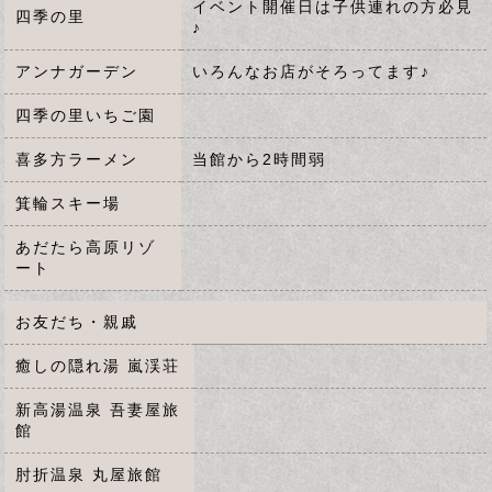
イベント開催日は子供連れの方必見
四季の里
♪
アンナガーデン
いろんなお店がそろってます♪
四季の里いちご園
喜多方ラーメン
当館から2時間弱
箕輪スキー場
あだたら高原リゾ
ート
お友だち・親戚
癒しの隠れ湯 嵐渓荘
新高湯温泉 吾妻屋旅
館
肘折温泉 丸屋旅館