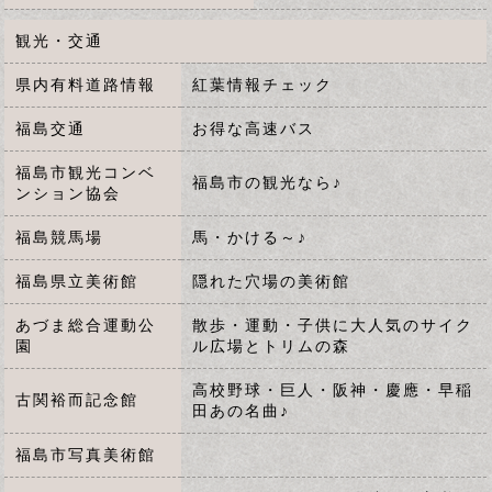
観光・交通
県内有料道路情報
紅葉情報チェック
福島交通
お得な高速バス
福島市観光コンベ
福島市の観光なら♪
ンション協会
福島競馬場
馬・かける～♪
福島県立美術館
隠れた穴場の美術館
あづま総合運動公
散歩・運動・子供に大人気のサイク
園
ル広場とトリムの森
高校野球・巨人・阪神・慶應・早稲
古関裕而記念館
田あの名曲♪
福島市写真美術館