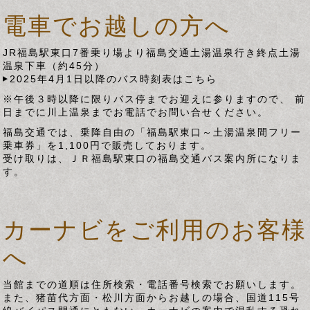
電車でお越しの方へ
JR福島駅東口7番乗り場より福島交通土湯温泉行き終点土湯
温泉下車（約45分）
2025年4月1日以降のバス時刻表はこちら
※午後３時以降に限りバス停までお迎えに参りますので、 前
日までに川上温泉までお電話でお問い合せください。
福島交通では、乗降自由の「福島駅東口～土湯温泉間フリー
乗車券」を1,100円で販売しております。
受け取りは、ＪＲ福島駅東口の福島交通バス案内所になりま
す。
カーナビをご利用のお客様
へ
当館までの道順は住所検索・電話番号検索でお願いします。
また、猪苗代方面・松川方面からお越しの場合、国道115号