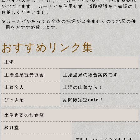
線バイパス開通にともない、カーナビの案内で混乱する恐れ
がございます。 カーナビを信用せず、道路標識をご確認の上
お越しくださいませ。
※カーナビがあっても全体の把握が出来ませんので地図の併
用をおすすめ致します。
おすすめリンク集
土湯
土湯温泉観光協会
土湯温泉の総合案内です
山菜名人
土湯の山菜なら！
びっき沼
期間限定空cafe！
土湯近郊の飲食店
松月堂