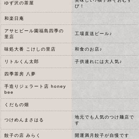
美味しい♪柚子みそおむす
ゆず沢の茶屋
び！
和楽日庵
アサヒビール園福島四季の
工場直送ビール♪
里店
味処大番 こけしの里店
和食のお店♪
リトルくん太郎
子供連れには大人気♪
四季茶房 八夢
手造りジェラート店 honey
bee
くだもの畑
地元でも人気のつけ麺店で
つけめんまさはる
す
餃子の店 みらく
開運満月餃子が自慢です